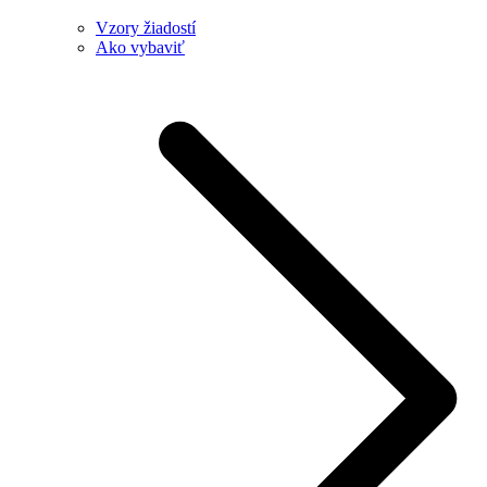
Vzory žiadostí
Ako vybaviť