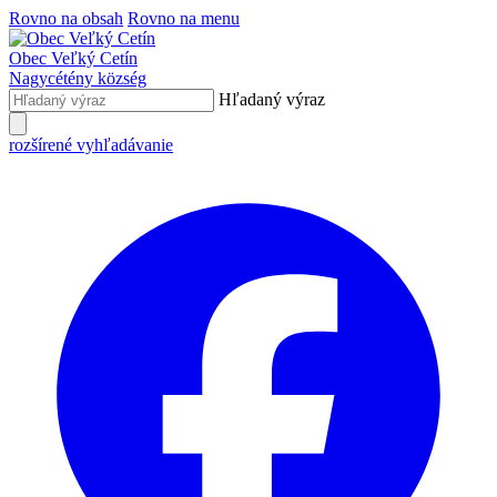
Rovno na obsah
Rovno na menu
Obec
Veľký Cetín
Nagycétény
község
Hľadaný výraz
rozšírené vyhľadávanie