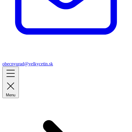
obecnyurad@velkycetin.sk
Menu