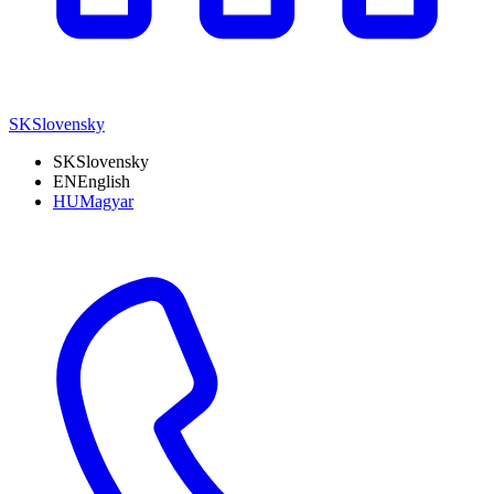
SK
Slovensky
SK
Slovensky
EN
English
HU
Magyar