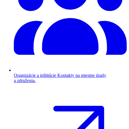
Oragnizácie a inštitúcie
Kontakty na miestne úrady
a združenia.