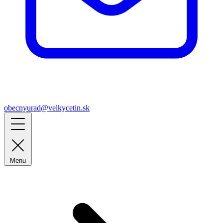
obecnyurad@velkycetin.sk
Menu