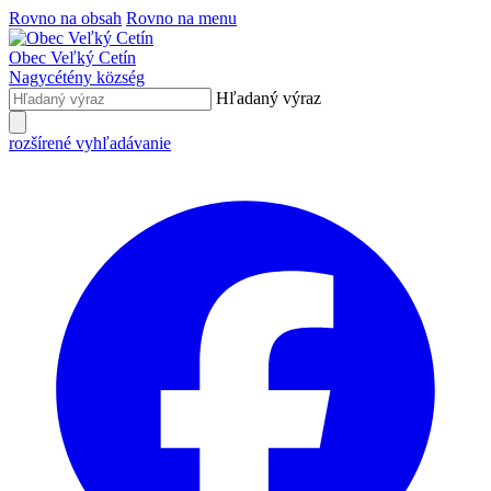
Rovno na obsah
Rovno na menu
Obec
Veľký Cetín
Nagycétény
község
Hľadaný výraz
rozšírené vyhľadávanie