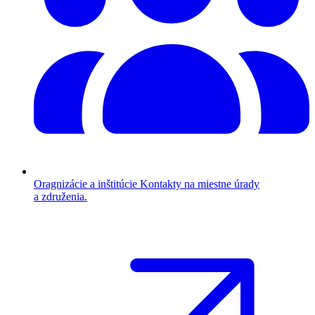
Oragnizácie a inštitúcie
Kontakty na miestne úrady
a združenia.