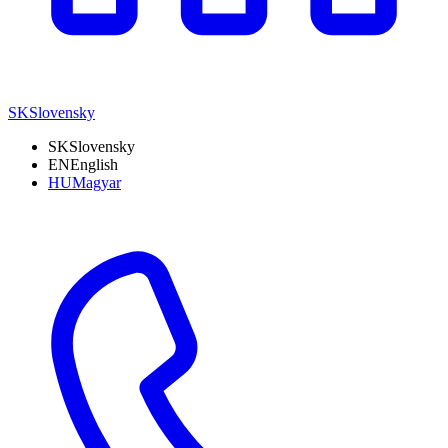
SK
Slovensky
SK
Slovensky
EN
English
HU
Magyar