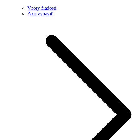
Vzory žiadostí
Ako vybaviť