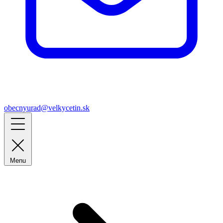
obecnyurad@velkycetin.sk
Menu