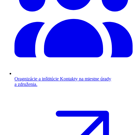
Oragnizácie a inštitúcie
Kontakty na miestne úrady
a združenia.