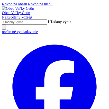
Rovno na obsah
Rovno na menu
Obec
Veľký Cetín
Nagycétény
község
Hľadaný výraz
rozšírené vyhľadávanie