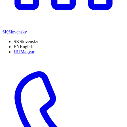
SK
Slovensky
SK
Slovensky
EN
English
HU
Magyar