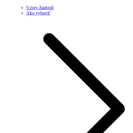
Vzory žiadostí
Ako vybaviť