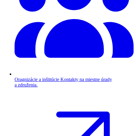
Oragnizácie a inštitúcie
Kontakty na miestne úrady
a združenia.