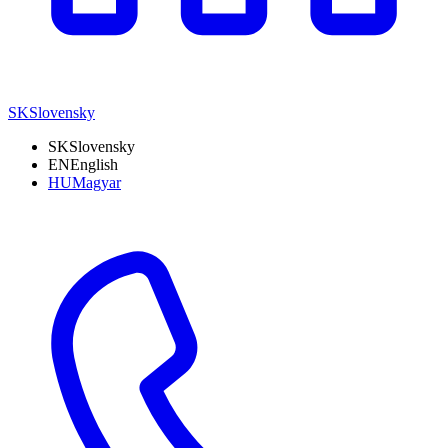
SK
Slovensky
SK
Slovensky
EN
English
HU
Magyar