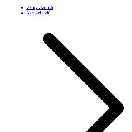
Vzory žiadostí
Ako vybaviť