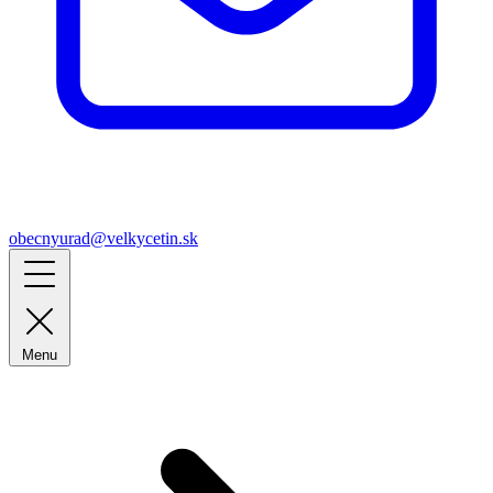
obecnyurad@velkycetin.sk
Menu