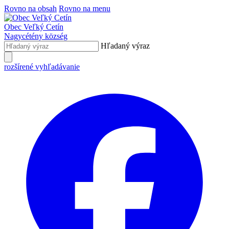
Rovno na obsah
Rovno na menu
Obec
Veľký Cetín
Nagycétény
község
Hľadaný výraz
rozšírené vyhľadávanie