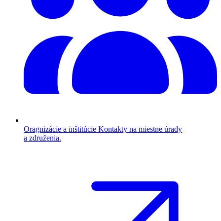
Oragnizácie a inštitúcie
Kontakty na miestne úrady
a združenia.