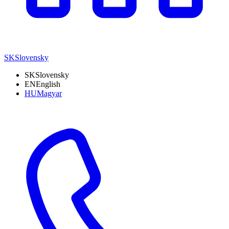
SK
Slovensky
SK
Slovensky
EN
English
HU
Magyar