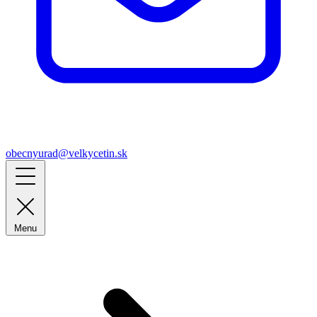
obecnyurad@velkycetin.sk
Menu