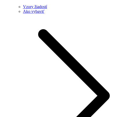
Vzory žiadostí
Ako vybaviť