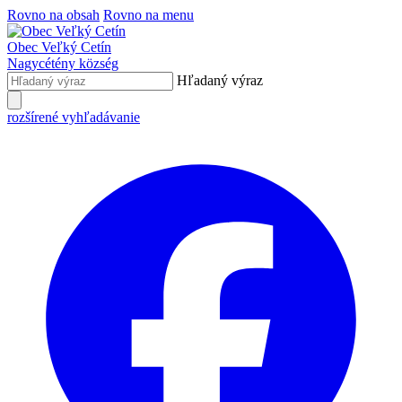
Rovno na obsah
Rovno na menu
Obec
Veľký Cetín
Nagycétény
község
Hľadaný výraz
rozšírené vyhľadávanie