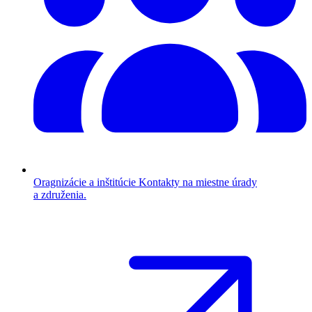
Oragnizácie a inštitúcie
Kontakty na miestne úrady
a združenia.