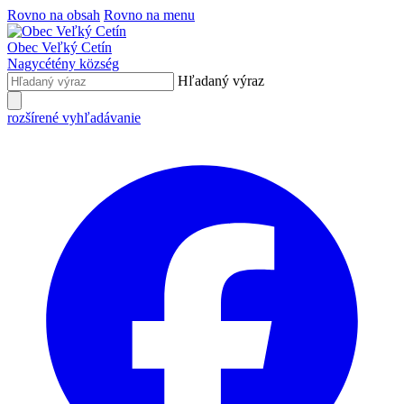
Rovno na obsah
Rovno na menu
Obec
Veľký Cetín
Nagycétény
község
Hľadaný výraz
rozšírené vyhľadávanie