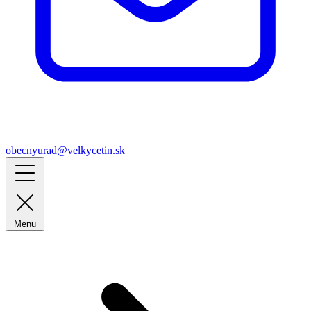
obecnyurad@velkycetin.sk
Menu