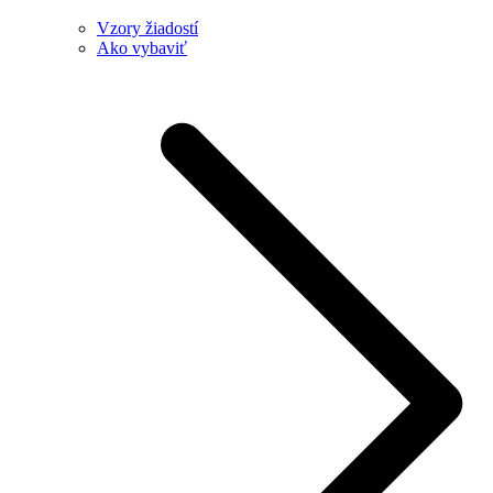
Vzory žiadostí
Ako vybaviť