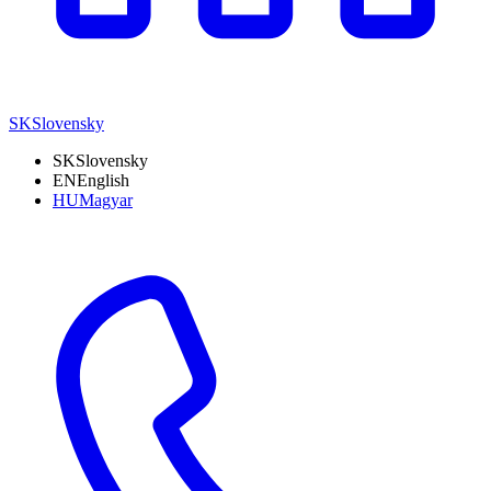
SK
Slovensky
SK
Slovensky
EN
English
HU
Magyar