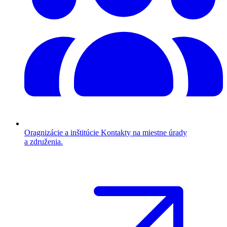
Oragnizácie a inštitúcie
Kontakty na miestne úrady
a združenia.