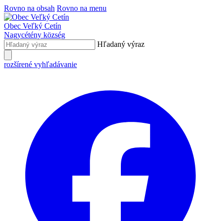
Rovno na obsah
Rovno na menu
Obec
Veľký Cetín
Nagycétény
község
Hľadaný výraz
rozšírené vyhľadávanie