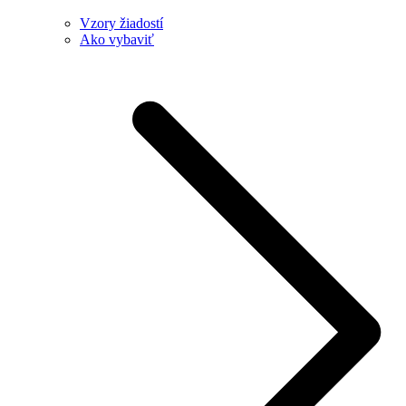
Vzory žiadostí
Ako vybaviť