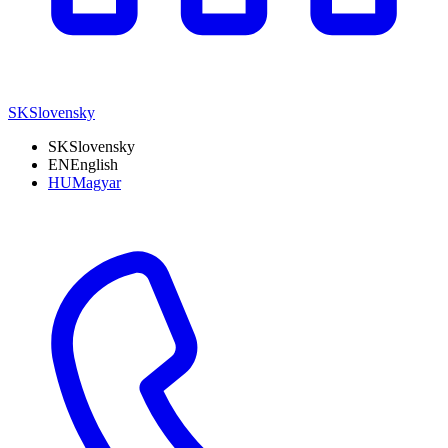
SK
Slovensky
SK
Slovensky
EN
English
HU
Magyar