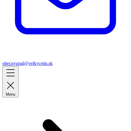
obecnyurad@velkycetin.sk
Menu