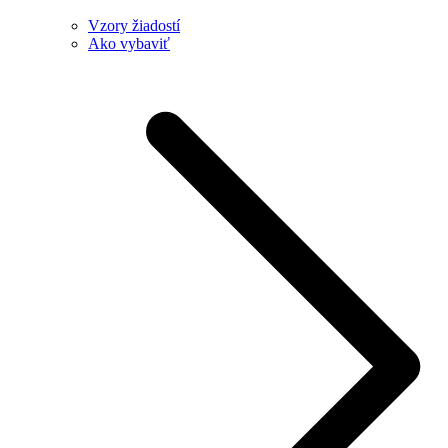
Vzory žiadostí
Ako vybaviť