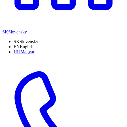
SK
Slovensky
SK
Slovensky
EN
English
HU
Magyar