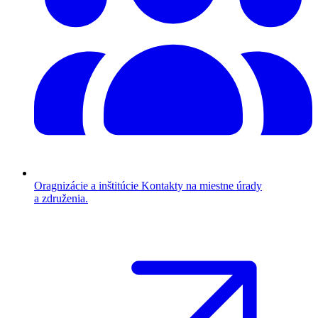
Oragnizácie a inštitúcie
Kontakty na miestne úrady
a združenia.