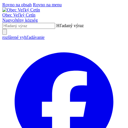
Rovno na obsah
Rovno na menu
Obec
Veľký Cetín
Nagycétény
község
Hľadaný výraz
rozšírené vyhľadávanie