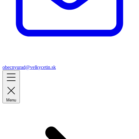
obecnyurad@velkycetin.sk
Menu