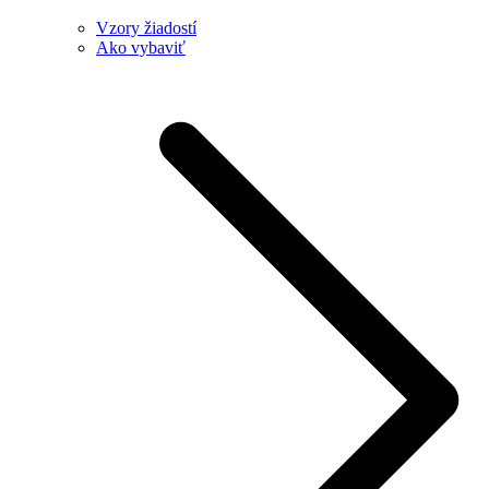
Vzory žiadostí
Ako vybaviť