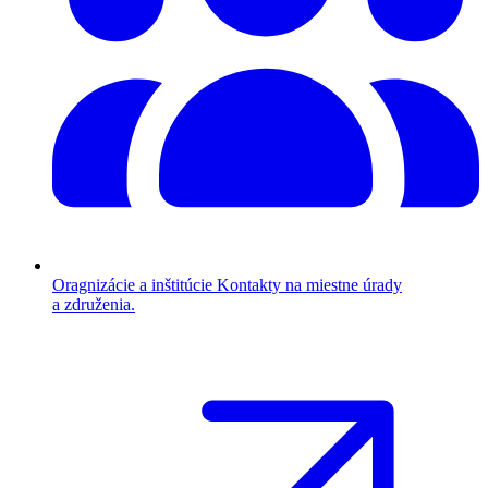
Oragnizácie a inštitúcie
Kontakty na miestne úrady
a združenia.