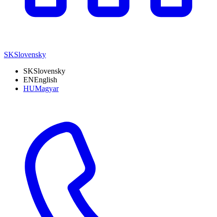
SK
Slovensky
SK
Slovensky
EN
English
HU
Magyar