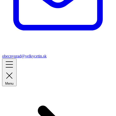
obecnyurad@velkycetin.sk
Menu