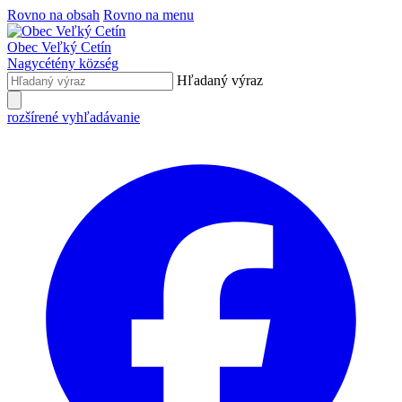
Rovno na obsah
Rovno na menu
Obec
Veľký Cetín
Nagycétény
község
Hľadaný výraz
rozšírené vyhľadávanie