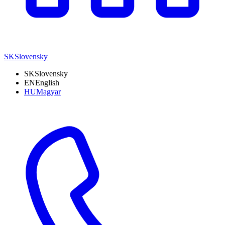
SK
Slovensky
SK
Slovensky
EN
English
HU
Magyar