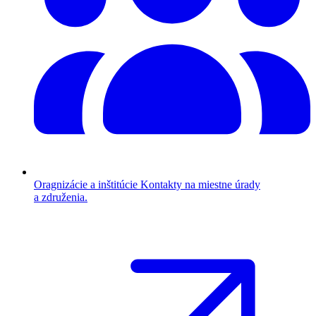
Oragnizácie a inštitúcie
Kontakty na miestne úrady
a združenia.