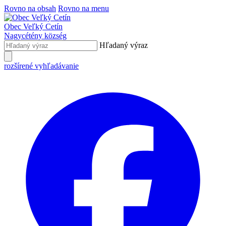
Rovno na obsah
Rovno na menu
Obec
Veľký Cetín
Nagycétény
község
Hľadaný výraz
rozšírené vyhľadávanie