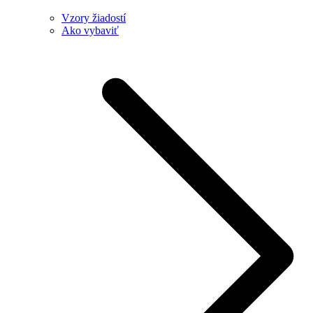
Vzory žiadostí
Ako vybaviť