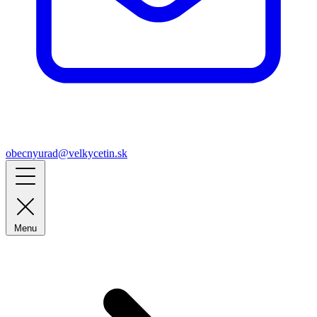
obecnyurad@velkycetin.sk
Menu