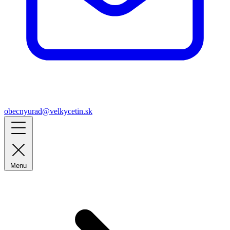
obecnyurad@velkycetin.sk
Menu