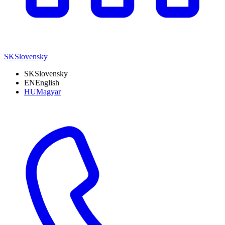
SK
Slovensky
SK
Slovensky
EN
English
HU
Magyar