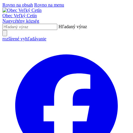
Rovno na obsah
Rovno na menu
Obec
Veľký Cetín
Nagycétény
község
Hľadaný výraz
rozšírené vyhľadávanie