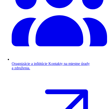
Oragnizácie a inštitúcie
Kontakty na miestne úrady
a združenia.