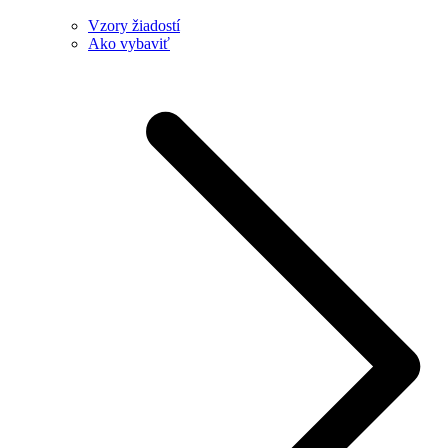
Vzory žiadostí
Ako vybaviť