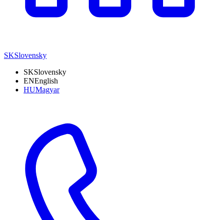
SK
Slovensky
SK
Slovensky
EN
English
HU
Magyar