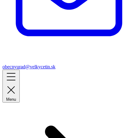
obecnyurad@velkycetin.sk
Menu