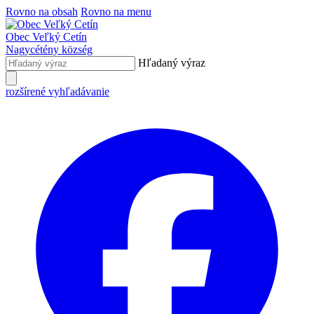
Rovno na obsah
Rovno na menu
Obec
Veľký Cetín
Nagycétény
község
Hľadaný výraz
rozšírené vyhľadávanie