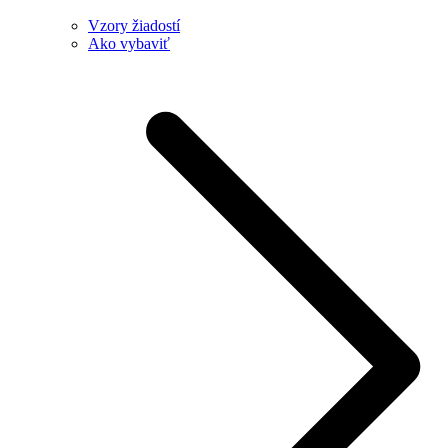
Vzory žiadostí
Ako vybaviť