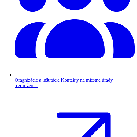
Oragnizácie a inštitúcie
Kontakty na miestne úrady
a združenia.