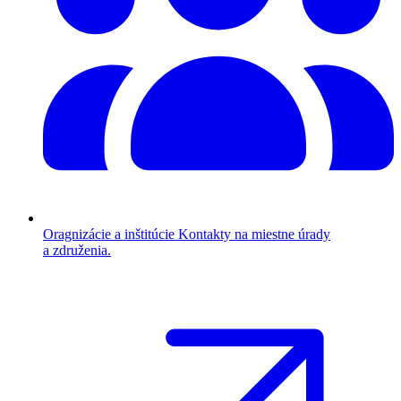
Oragnizácie a inštitúcie
Kontakty na miestne úrady
a združenia.