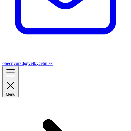
obecnyurad@velkycetin.sk
Menu