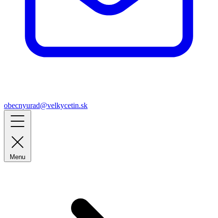
obecnyurad@velkycetin.sk
Menu