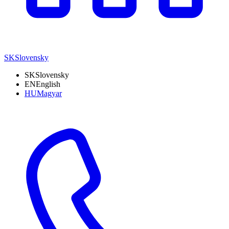
SK
Slovensky
SK
Slovensky
EN
English
HU
Magyar