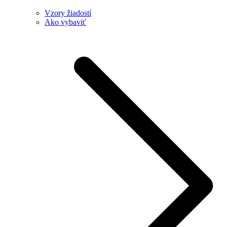
Vzory žiadostí
Ako vybaviť