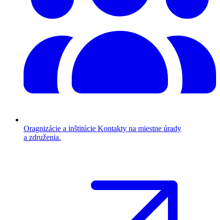
Oragnizácie a inštitúcie
Kontakty na miestne úrady
a združenia.