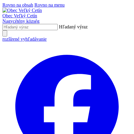
Rovno na obsah
Rovno na menu
Obec
Veľký Cetín
Nagycétény
község
Hľadaný výraz
rozšírené vyhľadávanie