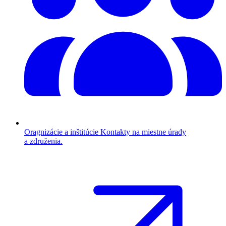
Oragnizácie a inštitúcie
Kontakty na miestne úrady
a združenia.