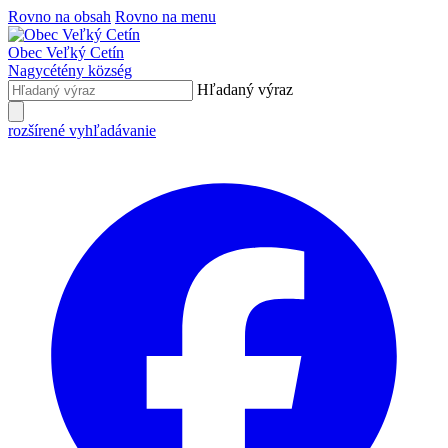
Rovno na obsah
Rovno na menu
Obec
Veľký Cetín
Nagycétény
község
Hľadaný výraz
rozšírené vyhľadávanie