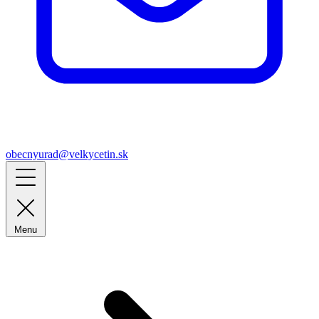
obecnyurad@velkycetin.sk
Menu