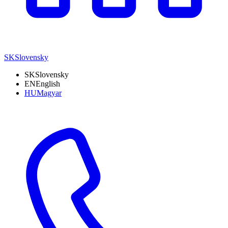
SK
Slovensky
SK
Slovensky
EN
English
HU
Magyar