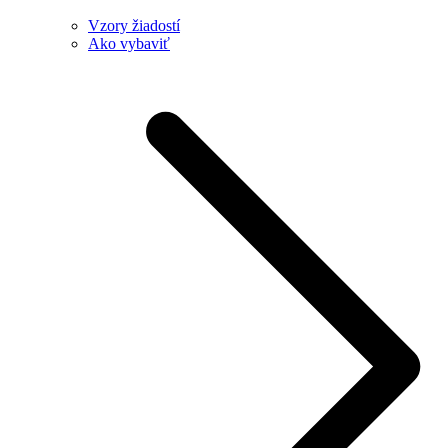
Vzory žiadostí
Ako vybaviť