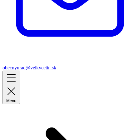
obecnyurad@velkycetin.sk
Menu