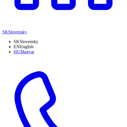
SK
Slovensky
SK
Slovensky
EN
English
HU
Magyar