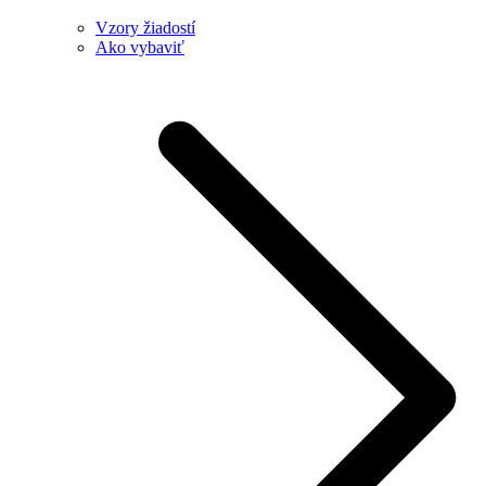
Vzory žiadostí
Ako vybaviť