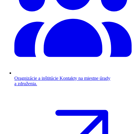
Oragnizácie a inštitúcie
Kontakty na miestne úrady
a združenia.