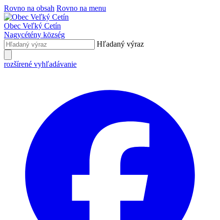
Rovno na obsah
Rovno na menu
Obec
Veľký Cetín
Nagycétény
község
Hľadaný výraz
rozšírené vyhľadávanie