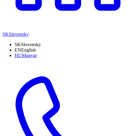
SK
Slovensky
SK
Slovensky
EN
English
HU
Magyar