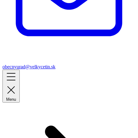
obecnyurad@velkycetin.sk
Menu