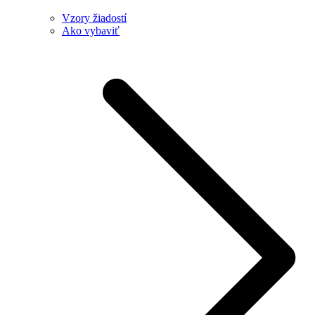
Vzory žiadostí
Ako vybaviť