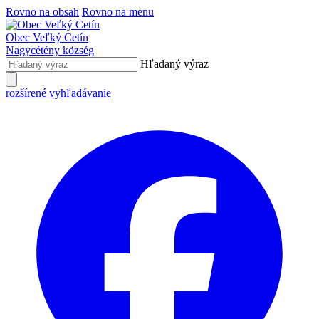
Rovno na obsah
Rovno na menu
Obec
Veľký Cetín
Nagycétény
község
Hľadaný výraz
rozšírené vyhľadávanie