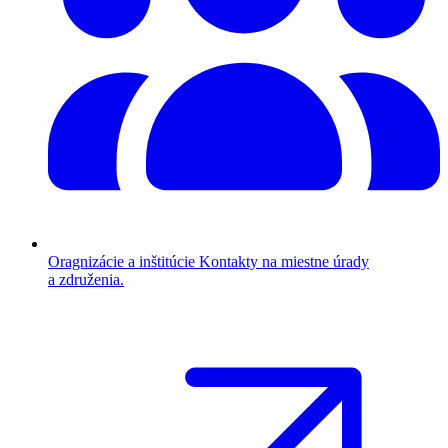
Oragnizácie a inštitúcie
Kontakty na miestne úrady
a združenia.