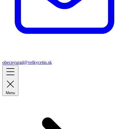
obecnyurad@velkycetin.sk
Menu