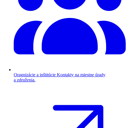
Oragnizácie a inštitúcie
Kontakty na miestne úrady
a združenia.