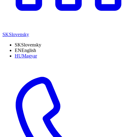
SK
Slovensky
SK
Slovensky
EN
English
HU
Magyar