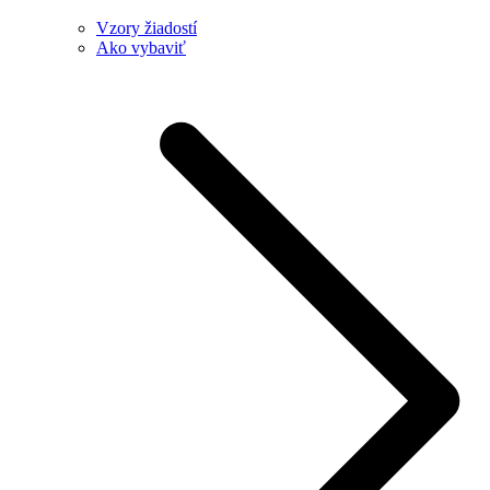
Vzory žiadostí
Ako vybaviť