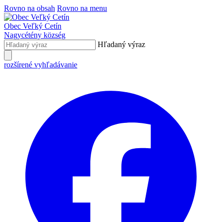
Rovno na obsah
Rovno na menu
Obec
Veľký Cetín
Nagycétény
község
Hľadaný výraz
rozšírené vyhľadávanie