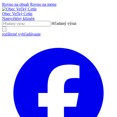
Rovno na obsah
Rovno na menu
Obec
Veľký Cetín
Nagycétény
község
Hľadaný výraz
rozšírené vyhľadávanie