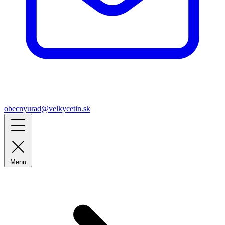
obecnyurad@velkycetin.sk
Menu