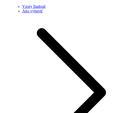
Vzory žiadostí
Ako vybaviť