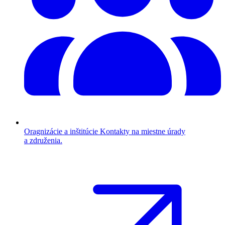
Oragnizácie a inštitúcie
Kontakty na miestne úrady
a združenia.