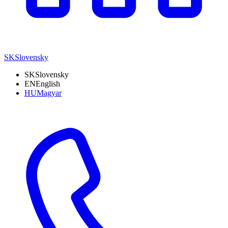
SK
Slovensky
SK
Slovensky
EN
English
HU
Magyar