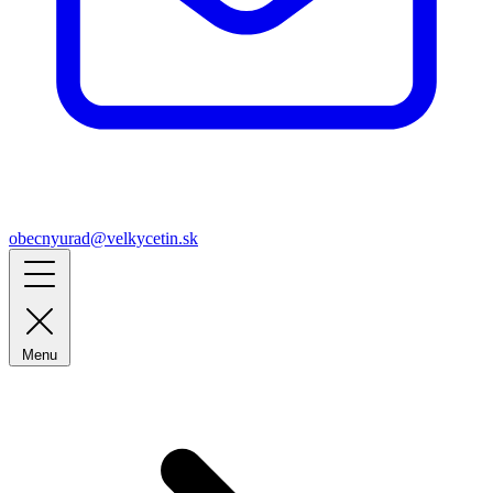
obecnyurad@velkycetin.sk
Menu