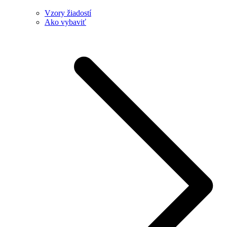
Vzory žiadostí
Ako vybaviť