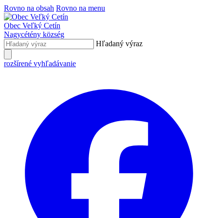
Rovno na obsah
Rovno na menu
Obec
Veľký Cetín
Nagycétény
község
Hľadaný výraz
rozšírené vyhľadávanie