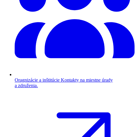
Oragnizácie a inštitúcie
Kontakty na miestne úrady
a združenia.