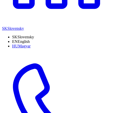
SK
Slovensky
SK
Slovensky
EN
English
HU
Magyar