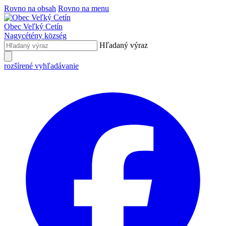
Rovno na obsah
Rovno na menu
Obec
Veľký Cetín
Nagycétény
község
Hľadaný výraz
rozšírené vyhľadávanie