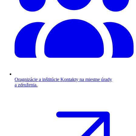
Oragnizácie a inštitúcie
Kontakty na miestne úrady
a združenia.