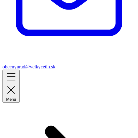
obecnyurad@velkycetin.sk
Menu