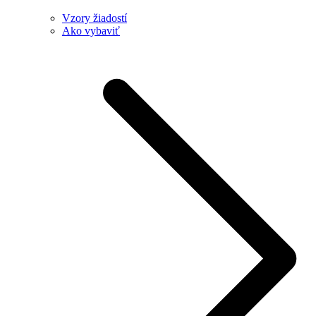
Vzory žiadostí
Ako vybaviť