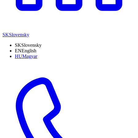
SK
Slovensky
SK
Slovensky
EN
English
HU
Magyar