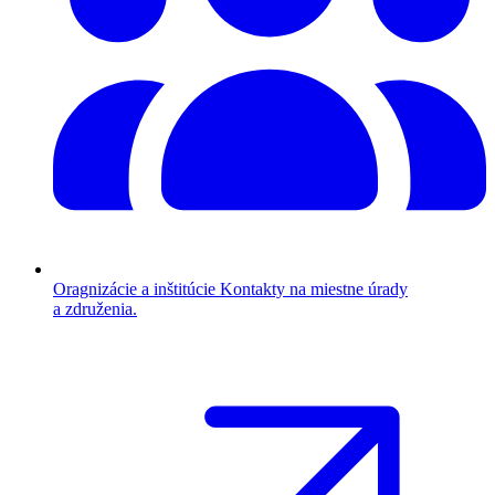
Oragnizácie a inštitúcie
Kontakty na miestne úrady
a združenia.