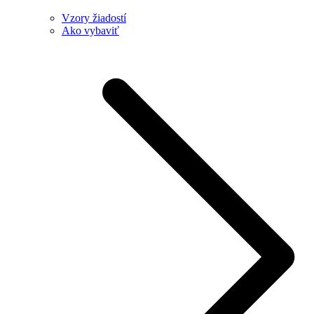
Vzory žiadostí
Ako vybaviť