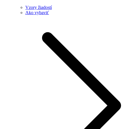
Vzory žiadostí
Ako vybaviť