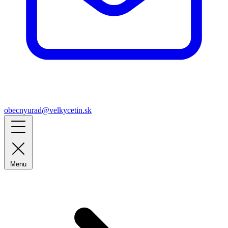
obecnyurad@velkycetin.sk
Menu