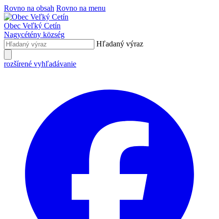
Rovno na obsah
Rovno na menu
Obec
Veľký Cetín
Nagycétény
község
Hľadaný výraz
rozšírené vyhľadávanie