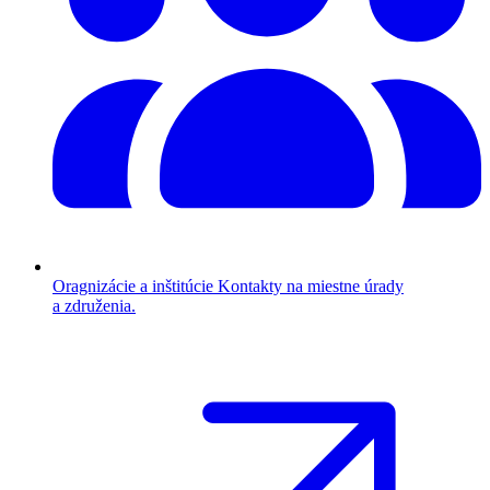
Oragnizácie a inštitúcie
Kontakty na miestne úrady
a združenia.