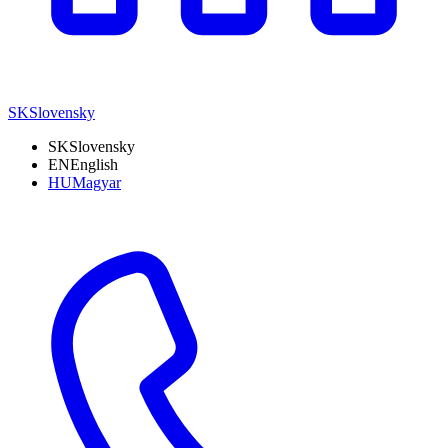
SK
Slovensky
SK
Slovensky
EN
English
HU
Magyar