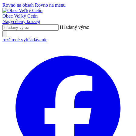
Rovno na obsah
Rovno na menu
Obec
Veľký Cetín
Nagycétény
község
Hľadaný výraz
rozšírené vyhľadávanie