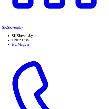
SK
Slovensky
SK
Slovensky
EN
English
HU
Magyar