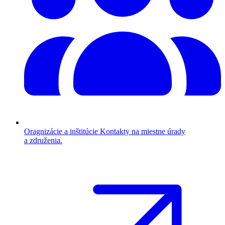
Oragnizácie a inštitúcie
Kontakty na miestne úrady
a združenia.