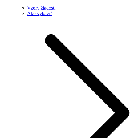
Vzory žiadostí
Ako vybaviť