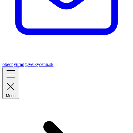
obecnyurad@velkycetin.sk
Menu