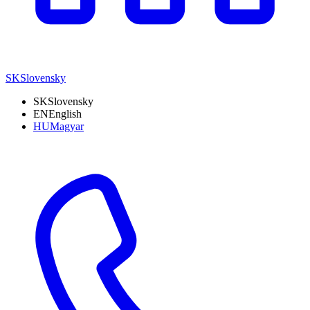
SK
Slovensky
SK
Slovensky
EN
English
HU
Magyar