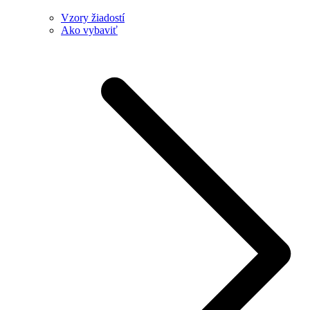
Vzory žiadostí
Ako vybaviť