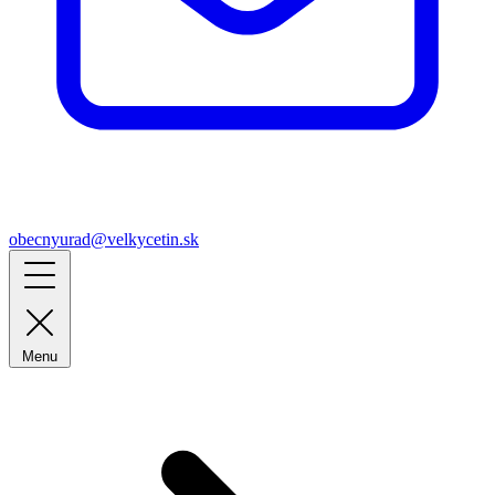
obecnyurad@velkycetin.sk
Menu