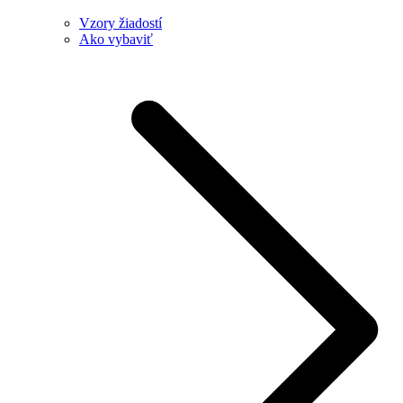
Vzory žiadostí
Ako vybaviť