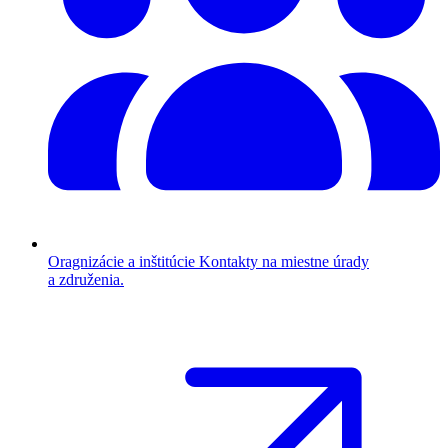
Oragnizácie a inštitúcie
Kontakty na miestne úrady
a združenia.