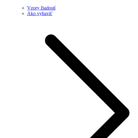
Vzory žiadostí
Ako vybaviť