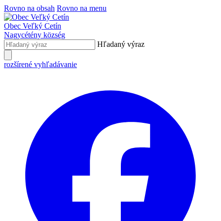
Rovno na obsah
Rovno na menu
Obec
Veľký Cetín
Nagycétény
község
Hľadaný výraz
rozšírené vyhľadávanie