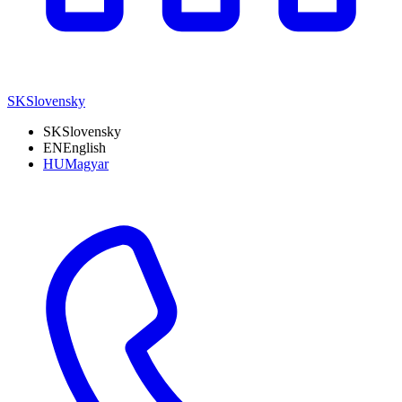
SK
Slovensky
SK
Slovensky
EN
English
HU
Magyar