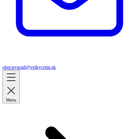
obecnyurad@velkycetin.sk
Menu