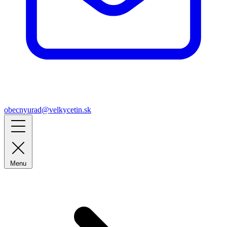
obecnyurad@velkycetin.sk
Menu