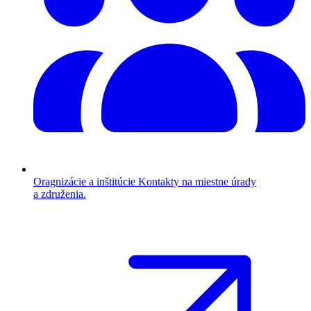
Oragnizácie a inštitúcie
Kontakty na miestne úrady
a združenia.