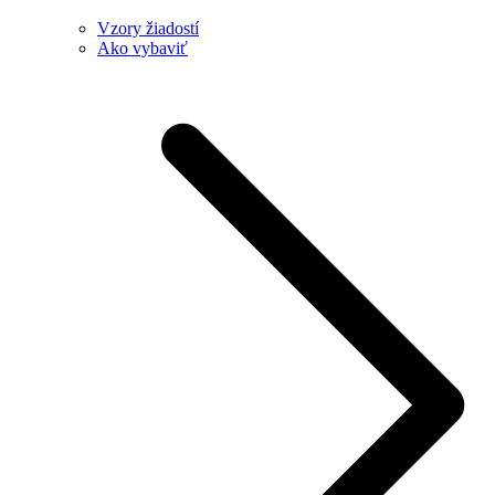
Vzory žiadostí
Ako vybaviť