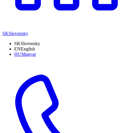
SK
Slovensky
SK
Slovensky
EN
English
HU
Magyar