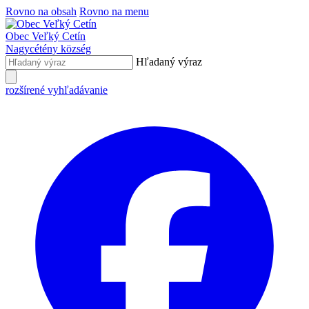
Rovno na obsah
Rovno na menu
Obec
Veľký Cetín
Nagycétény
község
Hľadaný výraz
rozšírené vyhľadávanie