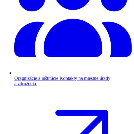
Oragnizácie a inštitúcie
Kontakty na miestne úrady
a združenia.