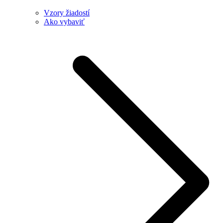
Vzory žiadostí
Ako vybaviť