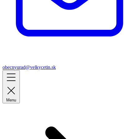
obecnyurad@velkycetin.sk
Menu