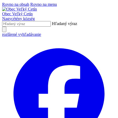
Rovno na obsah
Rovno na menu
Obec
Veľký Cetín
Nagycétény
község
Hľadaný výraz
rozšírené vyhľadávanie