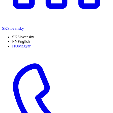
SK
Slovensky
SK
Slovensky
EN
English
HU
Magyar