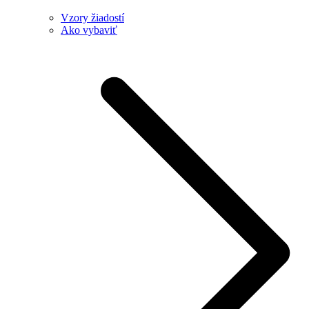
Vzory žiadostí
Ako vybaviť