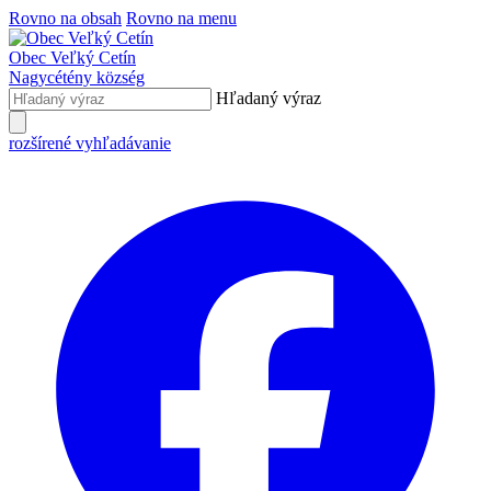
Rovno na obsah
Rovno na menu
Obec
Veľký Cetín
Nagycétény
község
Hľadaný výraz
rozšírené vyhľadávanie