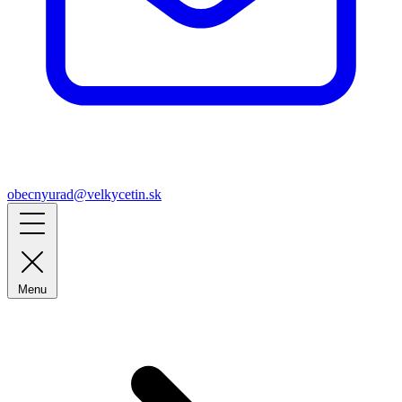
obecnyurad@velkycetin.sk
Menu