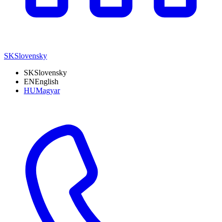
SK
Slovensky
SK
Slovensky
EN
English
HU
Magyar