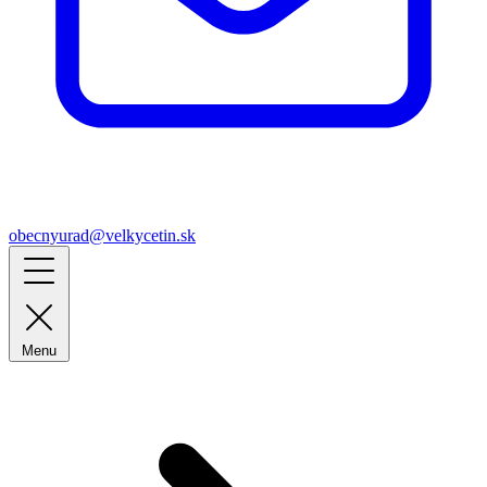
obecnyurad@velkycetin.sk
Menu