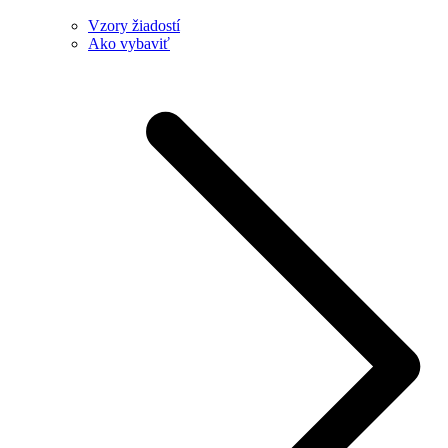
Vzory žiadostí
Ako vybaviť