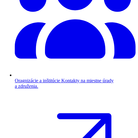
Oragnizácie a inštitúcie
Kontakty na miestne úrady
a združenia.