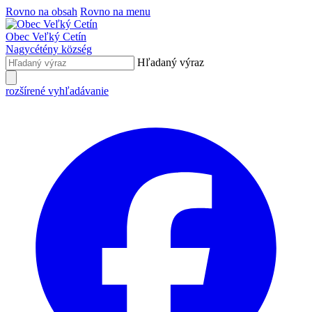
Rovno na obsah
Rovno na menu
Obec
Veľký Cetín
Nagycétény
község
Hľadaný výraz
rozšírené vyhľadávanie