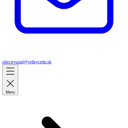
obecnyurad@velkycetin.sk
Menu