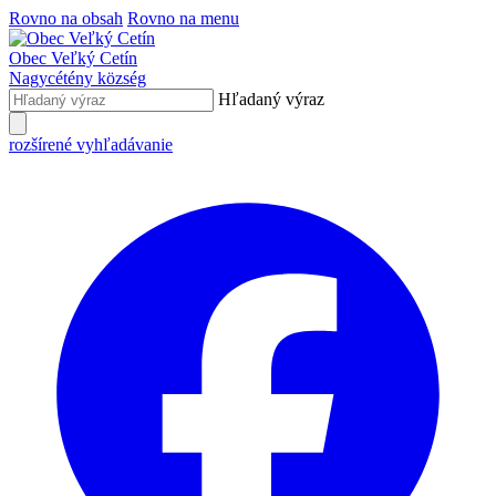
Rovno na obsah
Rovno na menu
Obec
Veľký Cetín
Nagycétény
község
Hľadaný výraz
rozšírené vyhľadávanie