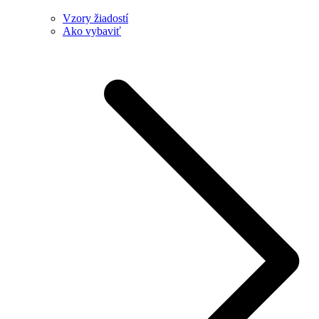
Vzory žiadostí
Ako vybaviť