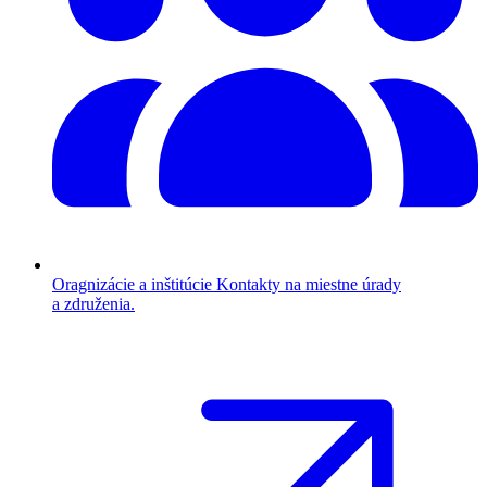
Oragnizácie a inštitúcie
Kontakty na miestne úrady
a združenia.