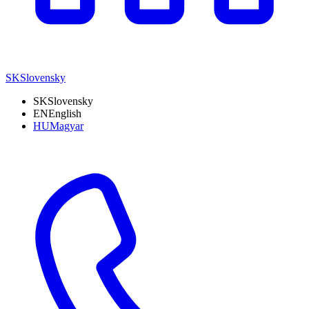
SK
Slovensky
SK
Slovensky
EN
English
HU
Magyar