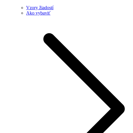
Vzory žiadostí
Ako vybaviť