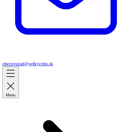
obecnyurad@velkycetin.sk
Menu