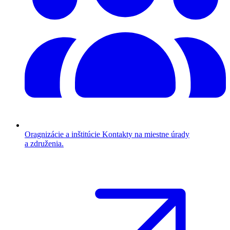
Oragnizácie a inštitúcie
Kontakty na miestne úrady
a združenia.