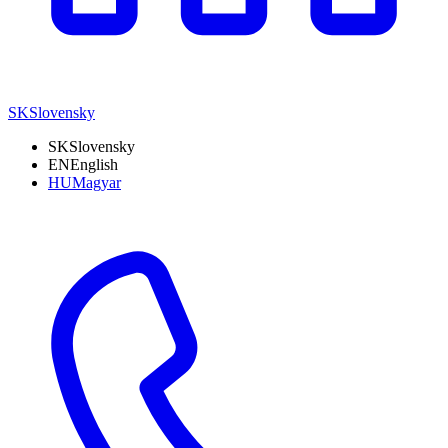
SK
Slovensky
SK
Slovensky
EN
English
HU
Magyar