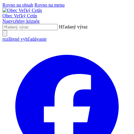
Rovno na obsah
Rovno na menu
Obec
Veľký Cetín
Nagycétény
község
Hľadaný výraz
rozšírené vyhľadávanie