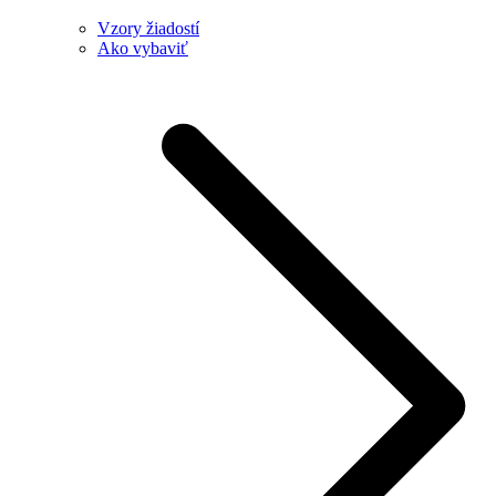
Vzory žiadostí
Ako vybaviť