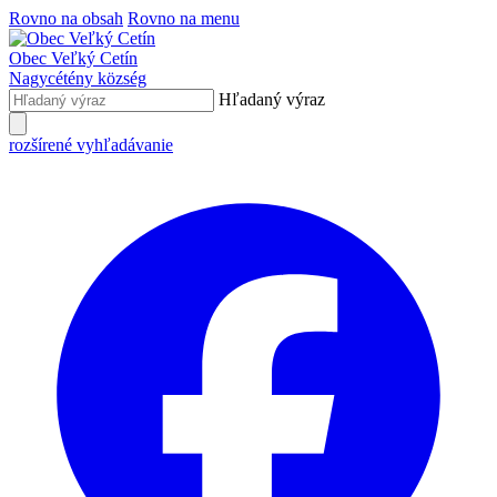
Rovno na obsah
Rovno na menu
Obec
Veľký Cetín
Nagycétény
község
Hľadaný výraz
rozšírené vyhľadávanie