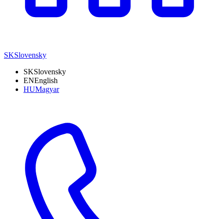
SK
Slovensky
SK
Slovensky
EN
English
HU
Magyar