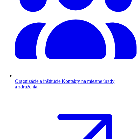
Oragnizácie a inštitúcie
Kontakty na miestne úrady
a združenia.