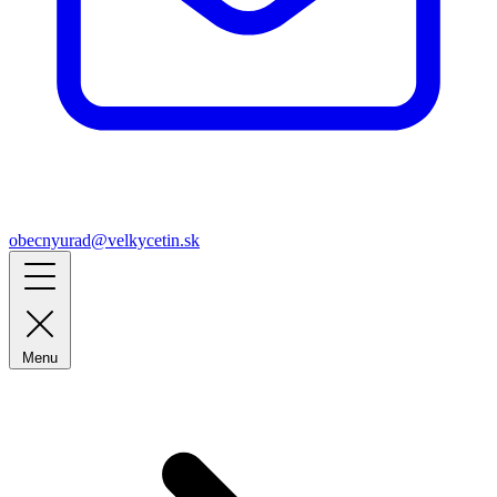
obecnyurad@velkycetin.sk
Menu