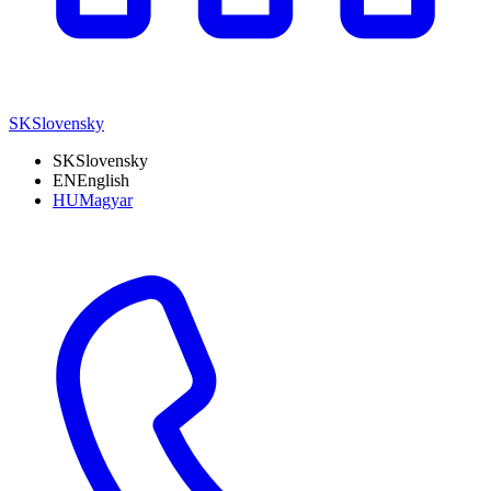
SK
Slovensky
SK
Slovensky
EN
English
HU
Magyar