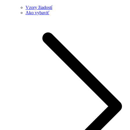
Vzory žiadostí
Ako vybaviť