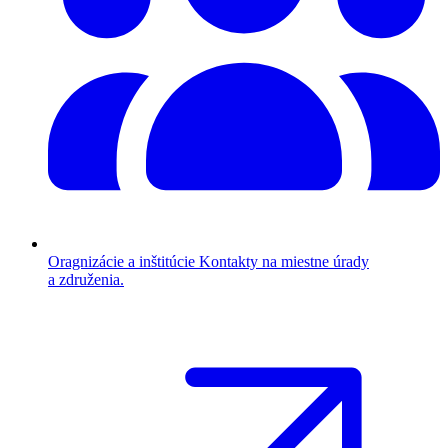
Oragnizácie a inštitúcie
Kontakty na miestne úrady
a združenia.