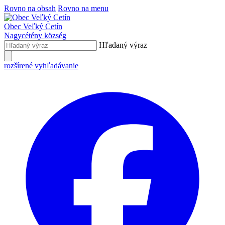
Rovno na obsah
Rovno na menu
Obec
Veľký Cetín
Nagycétény
község
Hľadaný výraz
rozšírené vyhľadávanie