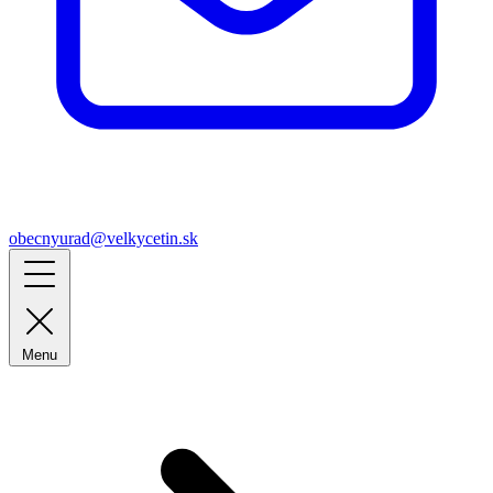
obecnyurad@velkycetin.sk
Menu