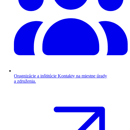
Oragnizácie a inštitúcie
Kontakty na miestne úrady
a združenia.