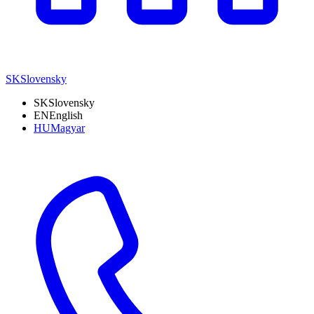
SK
Slovensky
SK
Slovensky
EN
English
HU
Magyar