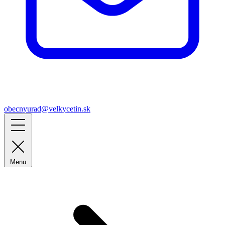
obecnyurad@velkycetin.sk
Menu