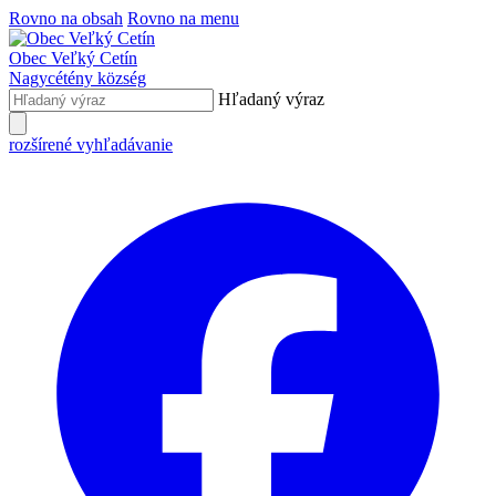
Rovno na obsah
Rovno na menu
Obec
Veľký Cetín
Nagycétény
község
Hľadaný výraz
rozšírené vyhľadávanie