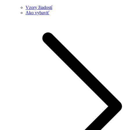
Vzory žiadostí
Ako vybaviť