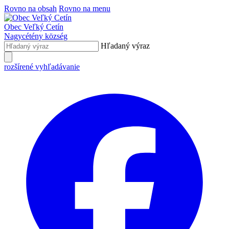
Rovno na obsah
Rovno na menu
Obec
Veľký Cetín
Nagycétény
község
Hľadaný výraz
rozšírené vyhľadávanie