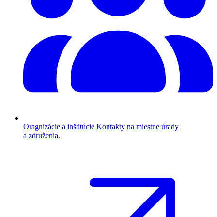
Oragnizácie a inštitúcie
Kontakty na miestne úrady
a združenia.