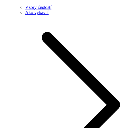
Vzory žiadostí
Ako vybaviť