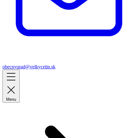
obecnyurad@velkycetin.sk
Menu