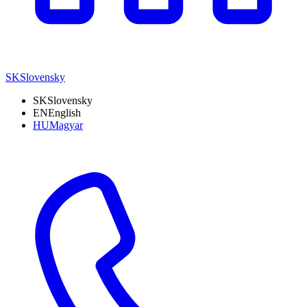
SK
Slovensky
SK
Slovensky
EN
English
HU
Magyar