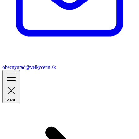
obecnyurad@velkycetin.sk
Menu