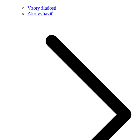
Vzory žiadostí
Ako vybaviť