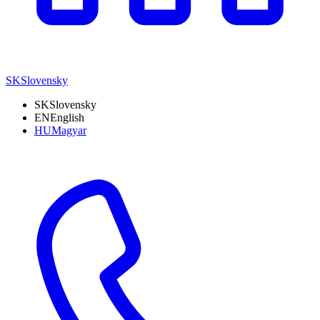
SK
Slovensky
SK
Slovensky
EN
English
HU
Magyar