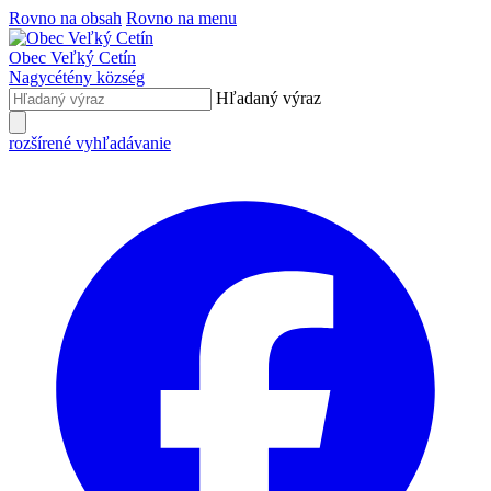
Rovno na obsah
Rovno na menu
Obec
Veľký Cetín
Nagycétény
község
Hľadaný výraz
rozšírené vyhľadávanie