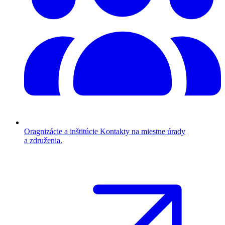
Oragnizácie a inštitúcie
Kontakty na miestne úrady
a združenia.