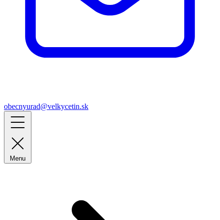
obecnyurad@velkycetin.sk
Menu