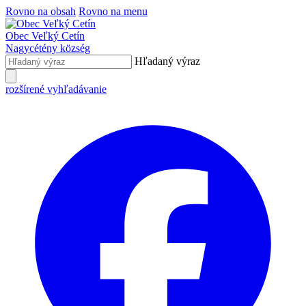
Rovno na obsah
Rovno na menu
Obec
Veľký Cetín
Nagycétény
község
Hľadaný výraz
rozšírené vyhľadávanie