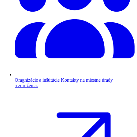
Oragnizácie a inštitúcie
Kontakty na miestne úrady
a združenia.