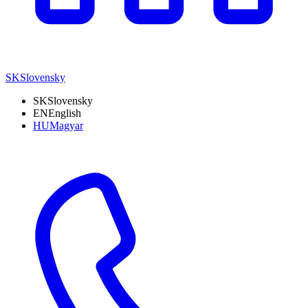
SK
Slovensky
SK
Slovensky
EN
English
HU
Magyar