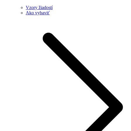
Vzory žiadostí
Ako vybaviť