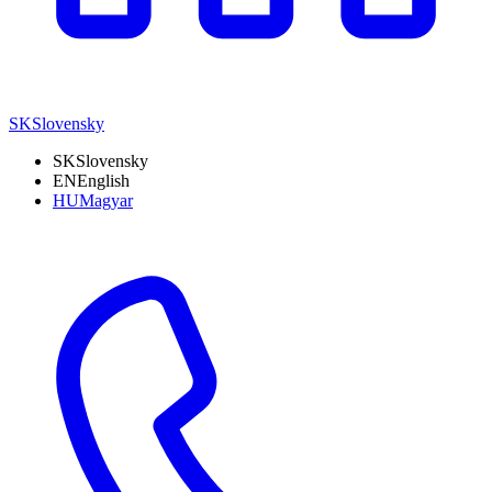
SK
Slovensky
SK
Slovensky
EN
English
HU
Magyar