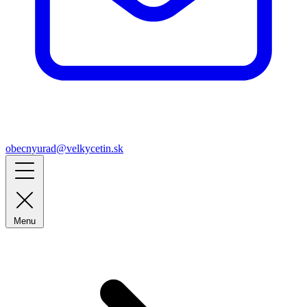
obecnyurad@velkycetin.sk
Menu