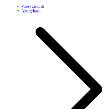
Vzory žiadostí
Ako vybaviť