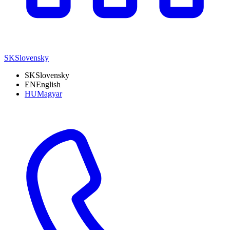
SK
Slovensky
SK
Slovensky
EN
English
HU
Magyar