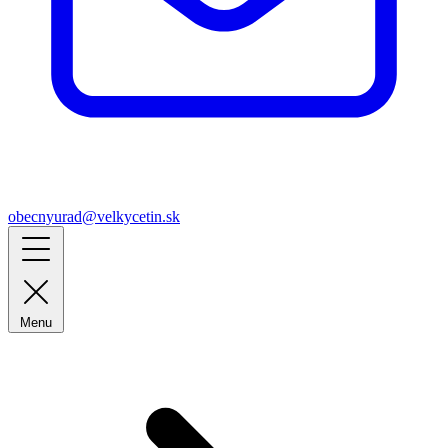
obecnyurad@velkycetin.sk
Menu