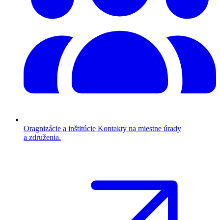
Oragnizácie a inštitúcie
Kontakty na miestne úrady
a združenia.