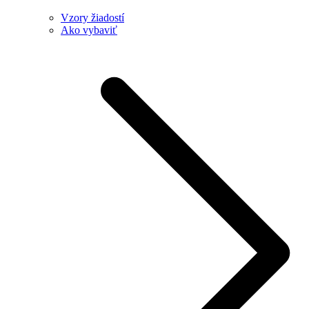
Vzory žiadostí
Ako vybaviť