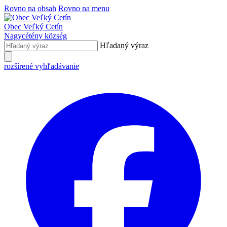
Rovno na obsah
Rovno na menu
Obec
Veľký Cetín
Nagycétény
község
Hľadaný výraz
rozšírené vyhľadávanie