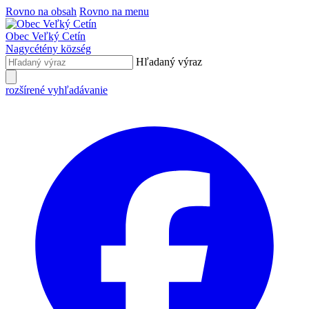
Rovno na obsah
Rovno na menu
Obec
Veľký Cetín
Nagycétény
község
Hľadaný výraz
rozšírené vyhľadávanie