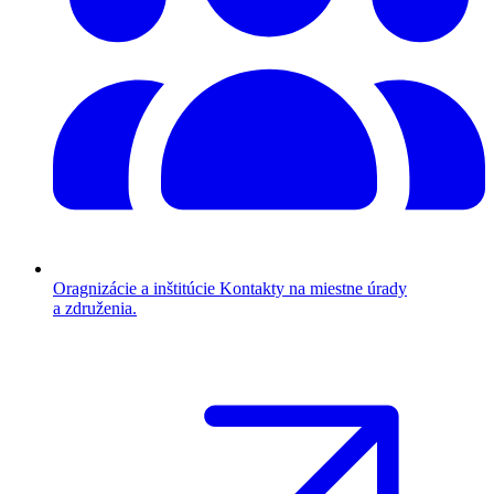
Oragnizácie a inštitúcie
Kontakty na miestne úrady
a združenia.