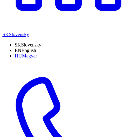
SK
Slovensky
SK
Slovensky
EN
English
HU
Magyar