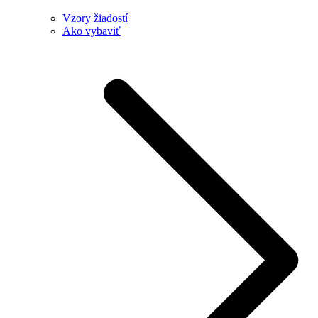
Vzory žiadostí
Ako vybaviť