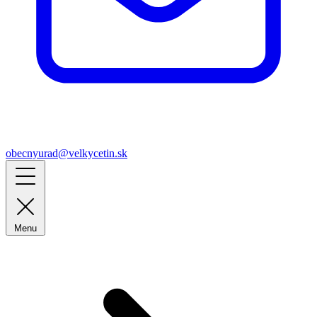
obecnyurad@velkycetin.sk
Menu