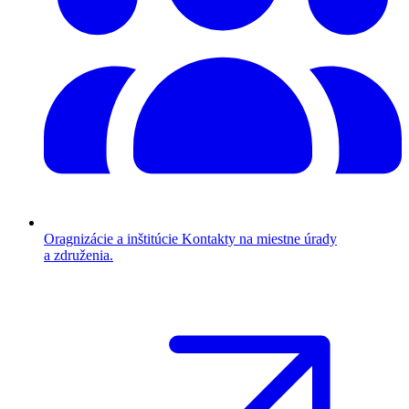
Oragnizácie a inštitúcie
Kontakty na miestne úrady
a združenia.