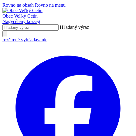
Rovno na obsah
Rovno na menu
Obec
Veľký Cetín
Nagycétény
község
Hľadaný výraz
rozšírené vyhľadávanie