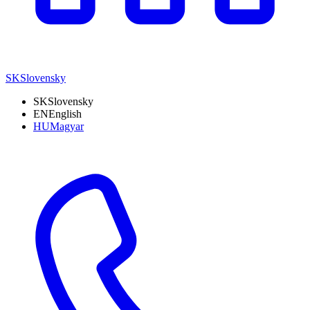
SK
Slovensky
SK
Slovensky
EN
English
HU
Magyar