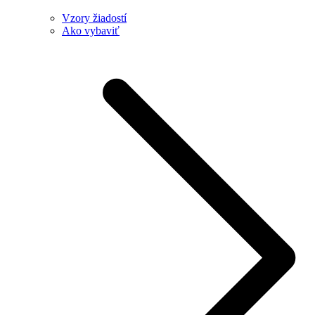
Vzory žiadostí
Ako vybaviť