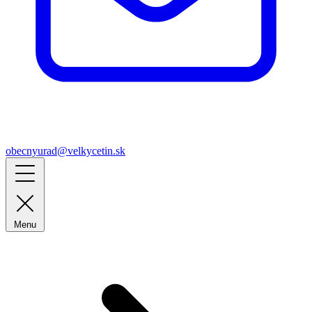
obecnyurad@velkycetin.sk
Menu