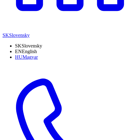
SK
Slovensky
SK
Slovensky
EN
English
HU
Magyar