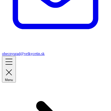
obecnyurad@velkycetin.sk
Menu