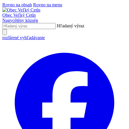
Rovno na obsah
Rovno na menu
Obec
Veľký Cetín
Nagycétény
község
Hľadaný výraz
rozšírené vyhľadávanie