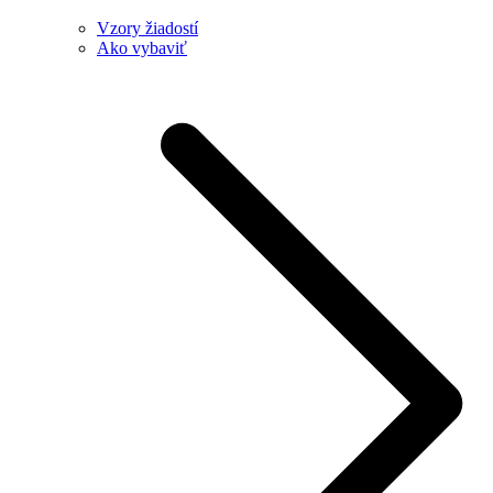
Vzory žiadostí
Ako vybaviť