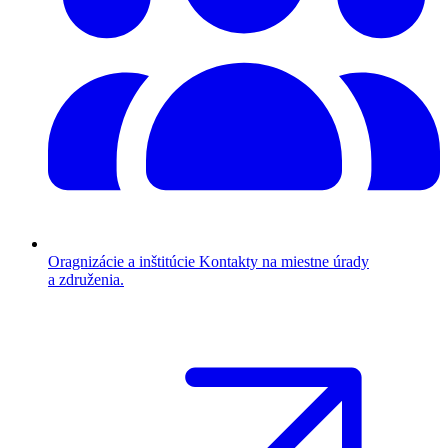
Oragnizácie a inštitúcie
Kontakty na miestne úrady
a združenia.