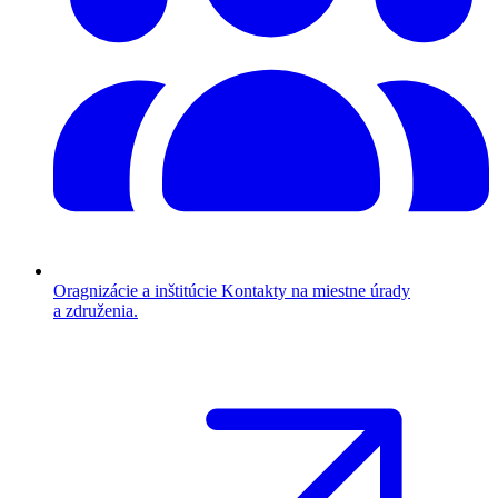
Oragnizácie a inštitúcie
Kontakty na miestne úrady
a združenia.