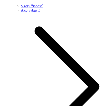
Vzory žiadostí
Ako vybaviť