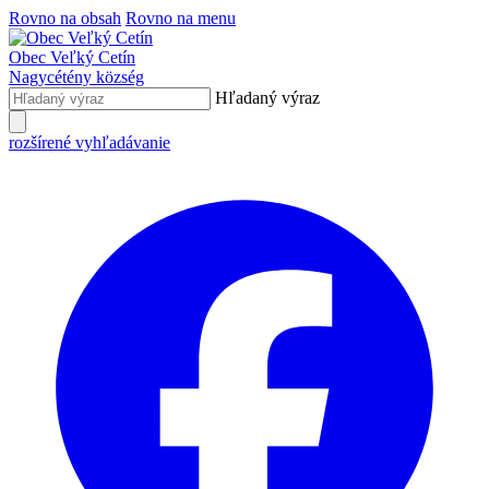
Rovno na obsah
Rovno na menu
Obec
Veľký Cetín
Nagycétény
község
Hľadaný výraz
rozšírené vyhľadávanie