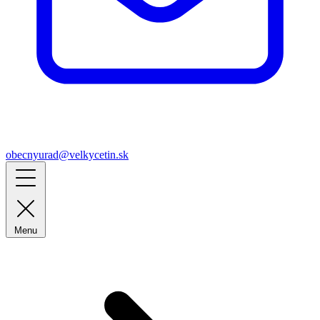
obecnyurad@velkycetin.sk
Menu