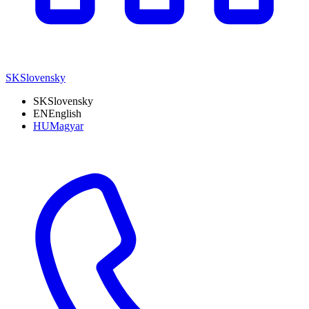
SK
Slovensky
SK
Slovensky
EN
English
HU
Magyar