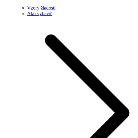
Vzory žiadostí
Ako vybaviť