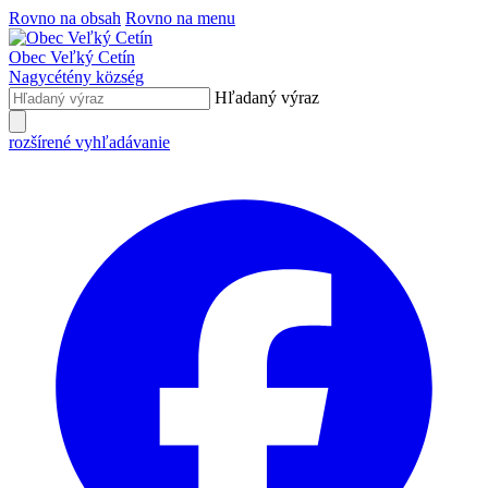
Rovno na obsah
Rovno na menu
Obec
Veľký Cetín
Nagycétény
község
Hľadaný výraz
rozšírené vyhľadávanie