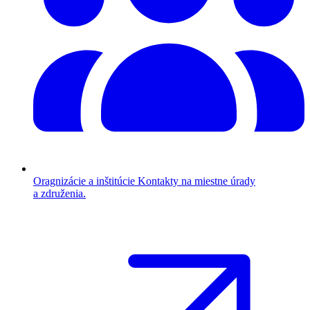
Oragnizácie a inštitúcie
Kontakty na miestne úrady
a združenia.