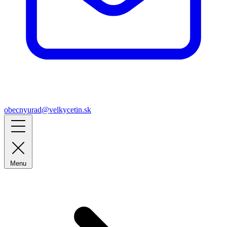
obecnyurad@velkycetin.sk
Menu