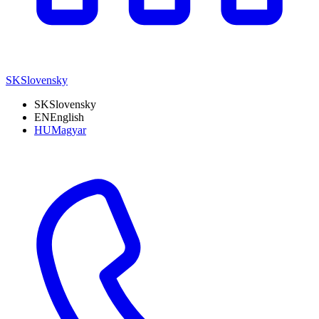
SK
Slovensky
SK
Slovensky
EN
English
HU
Magyar