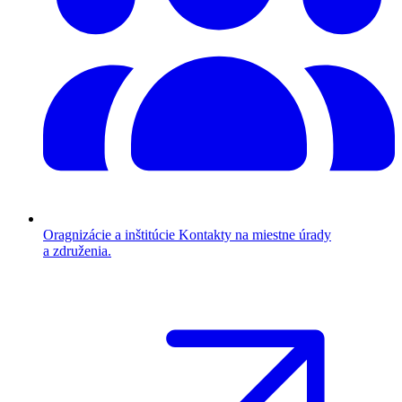
Oragnizácie a inštitúcie
Kontakty na miestne úrady
a združenia.