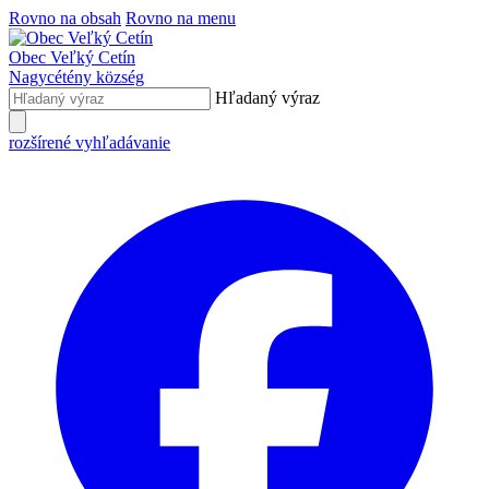
Rovno na obsah
Rovno na menu
Obec
Veľký Cetín
Nagycétény
község
Hľadaný výraz
rozšírené vyhľadávanie