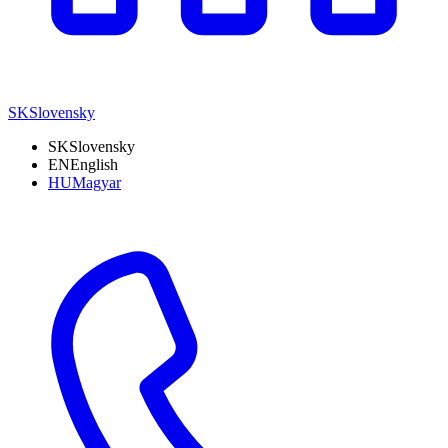
SK
Slovensky
SK
Slovensky
EN
English
HU
Magyar