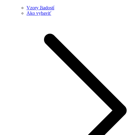
Vzory žiadostí
Ako vybaviť