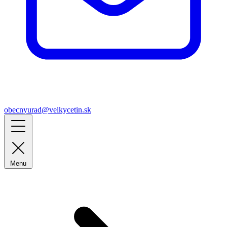
obecnyurad@velkycetin.sk
Menu