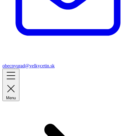
obecnyurad@velkycetin.sk
Menu