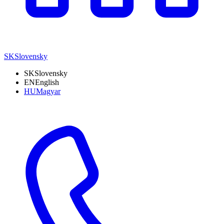
SK
Slovensky
SK
Slovensky
EN
English
HU
Magyar