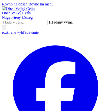
Rovno na obsah
Rovno na menu
Obec
Veľký Cetín
Nagycétény
község
Hľadaný výraz
rozšírené vyhľadávanie