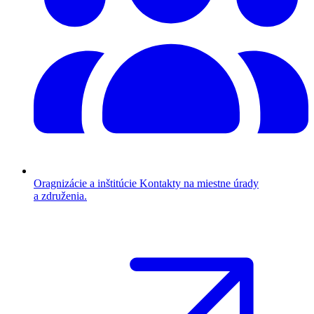
Oragnizácie a inštitúcie
Kontakty na miestne úrady
a združenia.