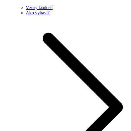
Vzory žiadostí
Ako vybaviť