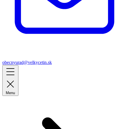
obecnyurad@velkycetin.sk
Menu