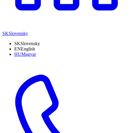
SK
Slovensky
SK
Slovensky
EN
English
HU
Magyar