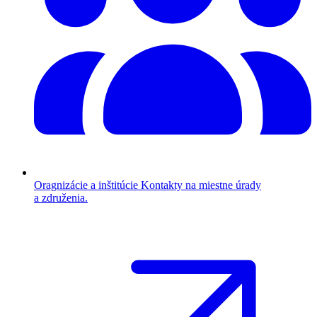
Oragnizácie a inštitúcie
Kontakty na miestne úrady
a združenia.