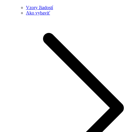
Vzory žiadostí
Ako vybaviť