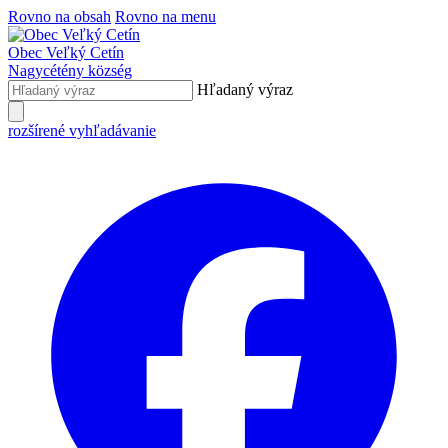
Rovno na obsah
Rovno na menu
Obec
Veľký Cetín
Nagycétény
község
Hľadaný výraz
rozšírené vyhľadávanie