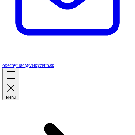
obecnyurad@velkycetin.sk
Menu