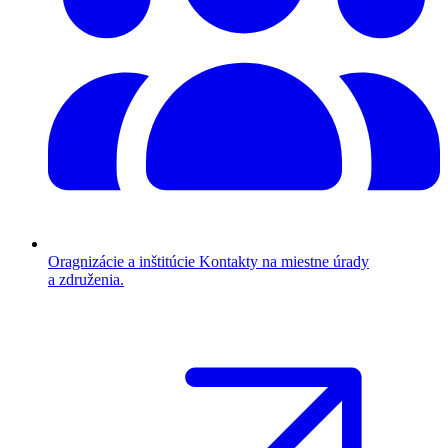
Oragnizácie a inštitúcie
Kontakty na miestne úrady
a združenia.