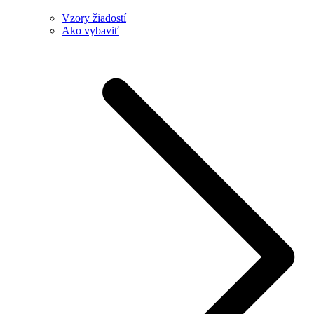
Vzory žiadostí
Ako vybaviť