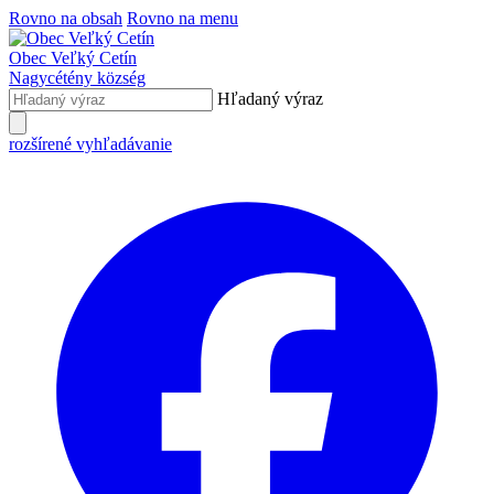
Rovno na obsah
Rovno na menu
Obec
Veľký Cetín
Nagycétény
község
Hľadaný výraz
rozšírené vyhľadávanie