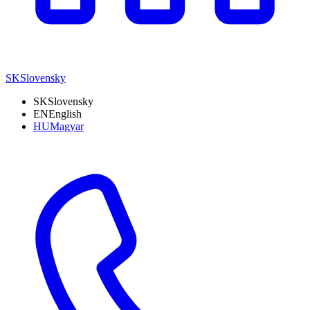
SK
Slovensky
SK
Slovensky
EN
English
HU
Magyar